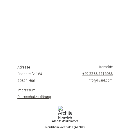
" 
Ich hatte eine wunderbare Erfahrung mit diesem 
Architekturbüro! Der Inhaber war während des gesamten 
Prozesses sehr professionell, aufmerksam und detailorientiert. 
Die Kommunikation verlief reibungslos und klar, und ich hatte 
stets das Gefühl, dass Qualität und Kundenzufriedenheit 
höchste Priorität hatten. Ich kann ihre Dienstleistungen 
wärmstens empfehlen!
 "
- Marlene Torre
Kontakte
Adresse
+49 2233 5416033
Bonnstraße 164
info@livaid.com
50354 Hürth
Impressum
Datenschutzerklärung
Architektenkammer
Nordrhein-Westfalen (AKNW)