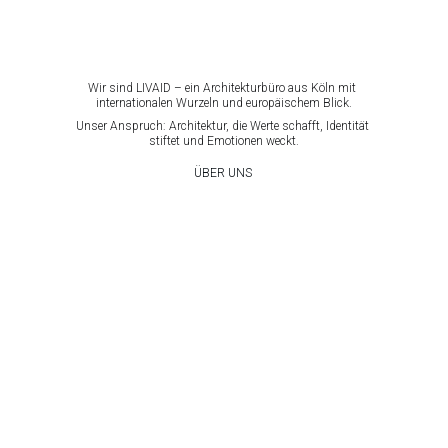
Wir sind LIVAID – ein Architekturbüro aus Köln mit 
internationalen Wurzeln und europäischem Blick.
Unser Anspruch: Architektur, die Werte schafft, Identität 
stiftet und Emotionen weckt.
ÜBER UNS
★★★★★
" 
Mit LIVAID haben wir die Sanierung unseres Einfamilienhauses 
durchgeführt. Sehr gute Arbeit! Super verlässlich und 
professionell, unsere Wünsche wurden vollständig erfüllt. 
"
- Xavier Leal
★★★★★