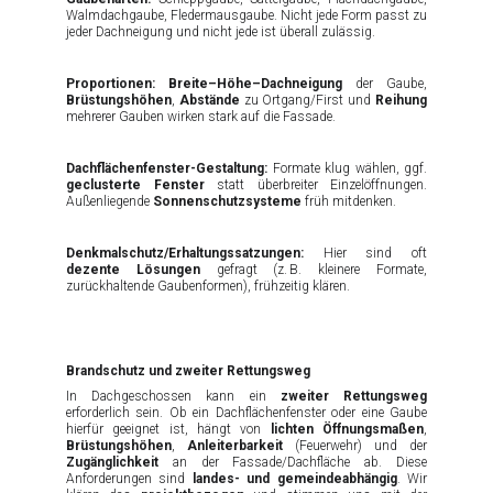
Walmdachgaube, Fledermausgaube. Nicht jede Form passt zu
jeder Dachneigung und nicht jede ist überall zulässig.
Proportionen:
Breite–Höhe–Dachneigung
der Gaube,
Brüstungshöhen
,
Abstände
zu Ortgang/First und
Reihung
mehrerer Gauben wirken stark auf die Fassade.
Dachflächenfenster-Gestaltung:
Formate klug wählen, ggf.
geclusterte Fenster
statt überbreiter Einzelöffnungen.
Außenliegende
Sonnenschutzsysteme
früh mitdenken.
Denkmalschutz/Erhaltungssatzungen:
Hier sind oft
dezente Lösungen
gefragt (z. B. kleinere Formate,
zurückhaltende Gaubenformen), frühzeitig klären.
Brandschutz und zweiter Rettungsweg
In Dachgeschossen kann ein
zweiter Rettungsweg
erforderlich sein. Ob ein Dachflächenfenster oder eine Gaube
hierfür geeignet ist, hängt von
lichten Öffnungsmaßen
,
Brüstungshöhen
,
Anleiterbarkeit
(Feuerwehr) und der
Zugänglichkeit
an der Fassade/Dachfläche ab. Diese
Anforderungen sind
landes- und gemeindeabhängig
. Wir