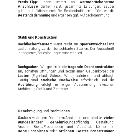
Praxis-Tipp:
Innen immer an
wärmebrückenarme
Anschlüsse
denken (z. B. gedämmte Laibungen, sauber
geführte Luftdichtebene). Bei Bestandsdächern prüfen wir die
Bestandsdämmung
und ergänzen ggf. Aufdachdämmung.
Statik und Konstruktion
Dachflächenfenster:
Meist reicht ein
Sparrenwechsel
mit
Lastumleitung zu den benachbarten Sparren. Der Ausschnitt
ist begrenzt, Serienlösungen sind etabliert.
Dachgauben:
Wir greifen in die
tragende Dachkonstruktion
ein, schaffen Öffnungen und setzen einen Gaubenkörper, der
Lasten
(Eigenlast, Schnee, Wind) aufnimmt und abträgt.
Häufig sind
statische Nachweise
erforderlich und die
Ausführung
erfolgt in enger Abstimmung zwischen
Architektur, Statik und Zimmerer.
Genehmigung und Rechtliches
Gauben
verändern Dachform/Ansichten und sind
in vielen
Bundesländern genehmigungspflichtig
. Gestaltung,
Anzahl, Breite/Proportionen und Abstände können in
Bebauungsplänen
oder
örtlichen Gestaltungssatzungen