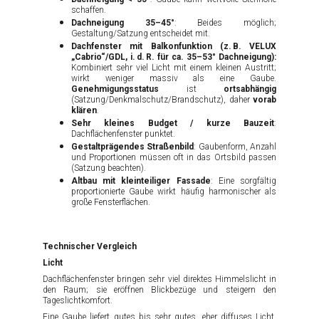
schaffen.
Dachneigung 35–45°
: Beides möglich;
Gestaltung/Satzung entscheidet mit.
Dachfenster mit Balkonfunktion (z. B. VELUX
„Cabrio“/GDL, i. d. R. für ca. 35–53° Dachneigung):
Kombiniert sehr viel Licht mit einem kleinen Austritt;
wirkt weniger massiv als eine Gaube.
Genehmigungsstatus
ist
ortsabhängig
(Satzung/Denkmalschutz/Brandschutz), daher
vorab
klären
.
Sehr kleines Budget / kurze Bauzeit
:
Dachflächenfenster punktet.
Gestaltprägendes Straßenbild
: Gaubenform, Anzahl
und Proportionen müssen oft in das Ortsbild passen
(Satzung beachten).
Altbau mit kleinteiliger Fassade
: Eine sorgfältig
proportionierte Gaube wirkt häufig harmonischer als
große Fensterflächen.
Technischer Vergleich
Licht
Dachflächenfenster bringen sehr viel direktes Himmelslicht in
den Raum; sie eröffnen Blickbezüge und steigern den
Tageslichtkomfort.
Eine Gaube liefert gutes bis sehr gutes, eher diffuses Licht.