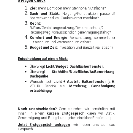
5‑Fragen‑Check
Ziel:
mehr Licht oder mehr Stehhöhe/Nutzfläche?
Dach und Statik:
Neigung/Konstruktion passend?
Sparrenwechsel vs. Gaubenkörper machbar?
Recht:
B‑Plan/Gestaltungssatzung/Denkmalschutz/2.
Rettungsweg, voraussichtlich genehmigungsfähig?
Komfort und Energie:
Verschattung, sommerlicher
Hitzeschutz und Wärmeschutz lösbar?
Budget und Zeit:
Investition und Bauzeit realistisch?
Entscheidung auf einen Blick:
Überwiegt
Licht/Budget
:
Dachflächenfenster
.
Überwiegt
Stehhöhe/Nutzfläche/Außenwirkung
:
Dachgaube
.
Wunsch nach
Licht + Austritt
:
Balkonfenster
(z. B.
VELUX Cabrio) als
Mittelweg
;
Genehmigung
ortsabhängig
.
Noch unentschieden?
Gern sprechen wir persönlich mit
Ihnen! In einem
kurzen Erstgespräch
klären wir Statik,
Genehmigung und Budget und geben eine klare Empfehlung.
Jetzt Erstgespräch anfragen
, wir freuen uns auf das
Gespräch.