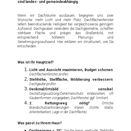
sind landes- und gemeindeabhängig.
Wenn wir Dachräume ausbauen, begegnen uns zwei
Wünsche:
mehr Licht
und
mehr Platz
. Dachflächenfenster
liefern beeindruckende Helligkeit bei vergleichsweise geringem
Aufwand. Dachgauben verändern die Dachgeometrie, schaffen
stehbare Fläche und prägen das Straßenbild, mit
entsprechend höherem Planungs- und
Genehmigungsaufwand. Hier erklären wir strukturiert, wie Sie
entscheiden.
Was ist Ihr Hauptziel?
Licht und Aussicht maximieren, Budget schonen
:
Dachflächenfenster prüfen.
Stehhöhe, Stellfläche, Möblierung verbessern
:
Dachgaube prüfen.
Denkmal/Ortsbild sensibel
:
Gestaltungssatzung/Denkmalschutz einbeziehen; oft
Gaubenformen vorgegeben, Dachfenster ggf. limitiert.
2. Rettungsweg nötig?
Örtliche
Brandschutzanforderungen klären (lichte Maße,
Anleiterbarkeit, Lage in der Dachfläche).
Was passt zu Ihrem Haus?
Dachneigung < 35°
: Gaube kann wertvolle Stehhöhe