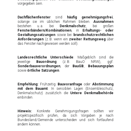
vorgegeben sein.
Dachflächenfenster
sind
häufig genehmigungsfrei
,
solange sie im üblichen Rahmen bleiben.
Ausnahmen
bestehen u. a. bei
Denkmalschutz
, bei großen
Fensterbändern/Kombinationen
, in
Erhaltungs- oder
Gestaltungssatzungen
sowie bei
brandschutzrechtlichen
Anforderungen
(z. B. wenn ein
zweiter Rettungsweg
über
das Fenster nachgewiesen werden soll).
Landesrechtliche Unterschiede
: Maßgeblich sind die
jeweilige
Bauordnung
(z. B. BauO NRW), ggf.
Sonderbauverordnungen
, der
BauGB
,
Bebauungsplan
sowie
örtliche Satzungen
.
Empfehlung:
Frühzeitig
Bauvoranfrage
oder
Abstimmung
mit dem Bauamt
. In sensiblen Lagen (Ensembleschutz,
Denkmalschutz) zusätzlich die
Untere Denkmalbehörde
einbinden.
Hinweis:
Konkrete Genehmigungsfragen sollten wir
projektspezifisch prüfen, da sich Vorgaben je nach
Bundesland/Gemeinde unterscheiden und sich fortlaufend
ändern können.