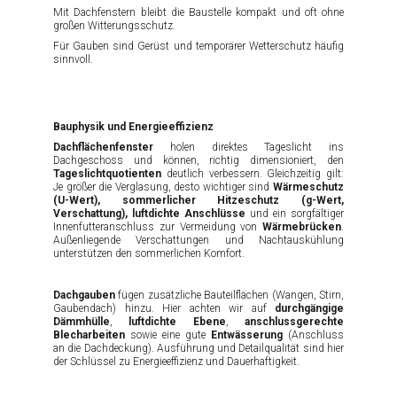
Mit Dachfenstern bleibt die Baustelle kompakt und oft ohne
großen Witterungsschutz.
Für Gauben sind Gerüst und temporärer Wetterschutz häufig
sinnvoll.
Bauphysik und Energieeffizienz
Dachflächenfenster
holen direktes Tageslicht ins
Dachgeschoss und können, richtig dimensioniert, den
Tageslichtquotienten
deutlich verbessern. Gleichzeitig gilt:
Je größer die Verglasung, desto wichtiger sind
Wärmeschutz
(U-Wert), sommerlicher Hitzeschutz (g-Wert,
Verschattung), luftdichte Anschlüsse
und ein sorgfältiger
Innenfutteranschluss zur Vermeidung von
Wärmebrücken
.
Außenliegende Verschattungen und Nachtauskühlung
unterstützen den sommerlichen Komfort.
Dachgauben
fügen zusätzliche Bauteilflächen (Wangen, Stirn,
Gaubendach) hinzu. Hier achten wir auf
durchgängige
Dämmhülle
,
luftdichte Ebene
,
anschlussgerechte
Blecharbeiten
sowie eine gute
Entwässerung
(Anschluss
an die Dachdeckung). Ausführung und Detailqualität sind hier
der Schlüssel zu Energieeffizienz und Dauerhaftigkeit.