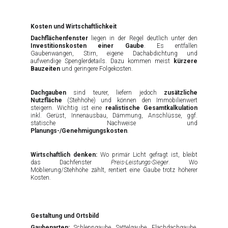
Kosten und Wirtschaftlichkeit
Dachflächenfenster
liegen in der Regel deutlich unter den
Investitionskosten einer Gaube
. Es entfallen
Gaubenwangen, Stirn, eigene Dachabdichtung und
aufwendige Spenglerdetails. Dazu kommen meist
kürzere
Bauzeiten
und geringere Folgekosten.
Dachgauben
sind teurer, liefern jedoch
zusätzliche
Nutzfläche
(Stehhöhe) und können den Immobilienwert
steigern. Wichtig ist eine
realistische Gesamtkalkulation
inkl. Gerüst, Innenausbau, Dämmung, Anschlüsse, ggf.
statische Nachweise und
Planungs-/Genehmigungskosten
.
Wirtschaftlich denken:
Wo primär Licht gefragt ist, bleibt
das Dachfenster
Preis-Leistungs-Sieger
. Wo
Möblierung/Stehhöhe zählt, rentiert eine Gaube trotz höherer
Kosten.
Gestaltung und Ortsbild
Gaubenarten:
Schleppgaube, Sattelgaube, Flachdachgaube,